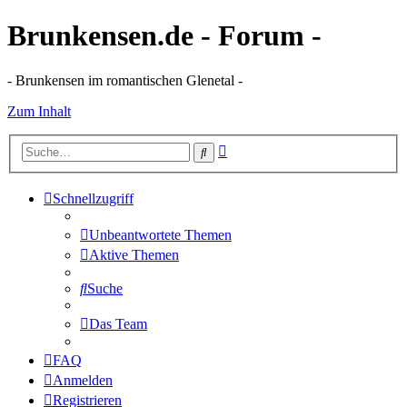
Brunkensen.de - Forum -
- Brunkensen im romantischen Glenetal -
Zum Inhalt
Erweiterte
Suche
Suche
Schnellzugriff
Unbeantwortete Themen
Aktive Themen
Suche
Das Team
FAQ
Anmelden
Registrieren