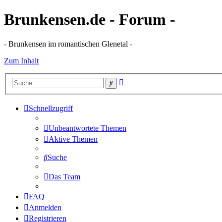
Brunkensen.de - Forum -
- Brunkensen im romantischen Glenetal -
Zum Inhalt
Erweiterte
Suche
Suche
Schnellzugriff
Unbeantwortete Themen
Aktive Themen
Suche
Das Team
FAQ
Anmelden
Registrieren