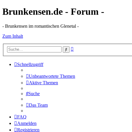
Brunkensen.de - Forum -
- Brunkensen im romantischen Glenetal -
Zum Inhalt
Erweiterte
Suche
Suche
Schnellzugriff
Unbeantwortete Themen
Aktive Themen
Suche
Das Team
FAQ
Anmelden
Registrieren