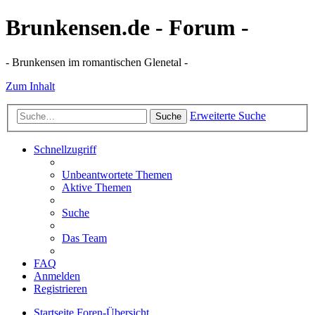
Brunkensen.de - Forum -
- Brunkensen im romantischen Glenetal -
Zum Inhalt
Erweiterte Suche
Suche
Schnellzugriff
Unbeantwortete Themen
Aktive Themen
Suche
Das Team
FAQ
Anmelden
Registrieren
Startseite
Foren-Übersicht