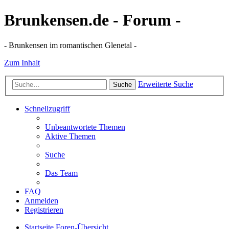
Brunkensen.de - Forum -
- Brunkensen im romantischen Glenetal -
Zum Inhalt
Erweiterte Suche
Suche
Schnellzugriff
Unbeantwortete Themen
Aktive Themen
Suche
Das Team
FAQ
Anmelden
Registrieren
Startseite
Foren-Übersicht