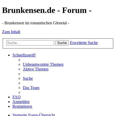
Brunkensen.de - Forum -
- Brunkensen im romantischen Glenetal -
Zum Inhalt
Erweiterte Suche
Suche
Schnellzugriff
Unbeantwortete Themen
Aktive Themen
Suche
Das Team
FAQ
Anmelden
Registrieren
Startseite
Foren-Übersicht