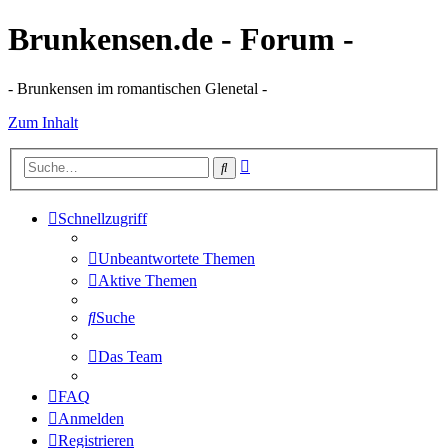
Brunkensen.de - Forum -
- Brunkensen im romantischen Glenetal -
Zum Inhalt
Erweiterte
Suche
Suche
Schnellzugriff
Unbeantwortete Themen
Aktive Themen
Suche
Das Team
FAQ
Anmelden
Registrieren