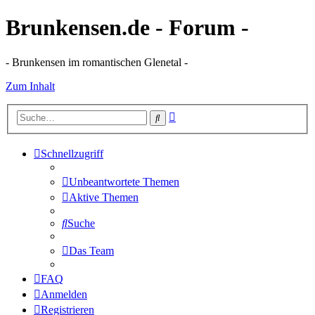
Brunkensen.de - Forum -
- Brunkensen im romantischen Glenetal -
Zum Inhalt
Erweiterte
Suche
Suche
Schnellzugriff
Unbeantwortete Themen
Aktive Themen
Suche
Das Team
FAQ
Anmelden
Registrieren