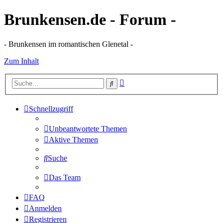
Brunkensen.de - Forum -
- Brunkensen im romantischen Glenetal -
Zum Inhalt
Erweiterte
Suche
Suche
Schnellzugriff
Unbeantwortete Themen
Aktive Themen
Suche
Das Team
FAQ
Anmelden
Registrieren