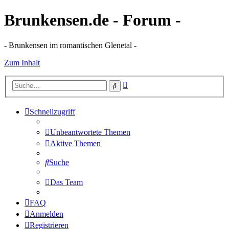
Brunkensen.de - Forum -
- Brunkensen im romantischen Glenetal -
Zum Inhalt
Erweiterte
Suche
Suche
Schnellzugriff
Unbeantwortete Themen
Aktive Themen
Suche
Das Team
FAQ
Anmelden
Registrieren