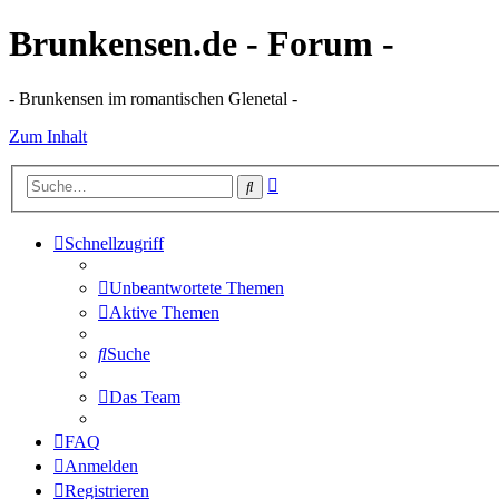
Brunkensen.de - Forum -
- Brunkensen im romantischen Glenetal -
Zum Inhalt
Erweiterte
Suche
Suche
Schnellzugriff
Unbeantwortete Themen
Aktive Themen
Suche
Das Team
FAQ
Anmelden
Registrieren