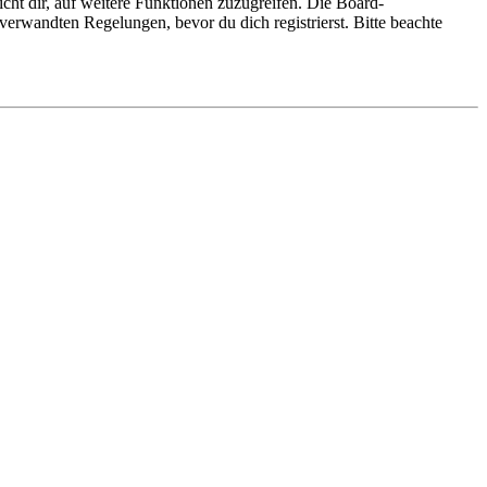
cht dir, auf weitere Funktionen zuzugreifen. Die Board-
erwandten Regelungen, bevor du dich registrierst. Bitte beachte