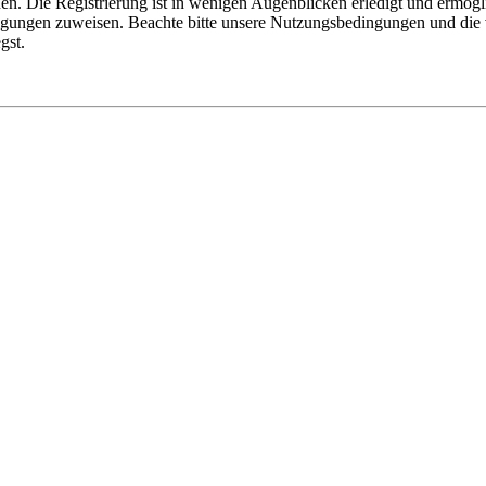
n. Die Registrierung ist in wenigen Augenblicken erledigt und ermögli
tigungen zuweisen. Beachte bitte unsere Nutzungsbedingungen und die v
gst.