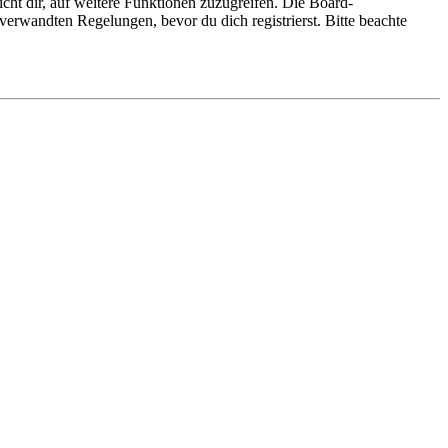
cht dir, auf weitere Funktionen zuzugreifen. Die Board-
erwandten Regelungen, bevor du dich registrierst. Bitte beachte