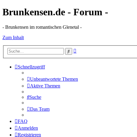
Brunkensen.de - Forum -
- Brunkensen im romantischen Glenetal -
Zum Inhalt
Erweiterte
Suche
Suche
Schnellzugriff
Unbeantwortete Themen
Aktive Themen
Suche
Das Team
FAQ
Anmelden
Registrieren