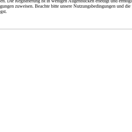
n. Die Registrierung ist in wenigen Augenblicken erledigt und ermögli
tigungen zuweisen. Beachte bitte unsere Nutzungsbedingungen und die v
gst.