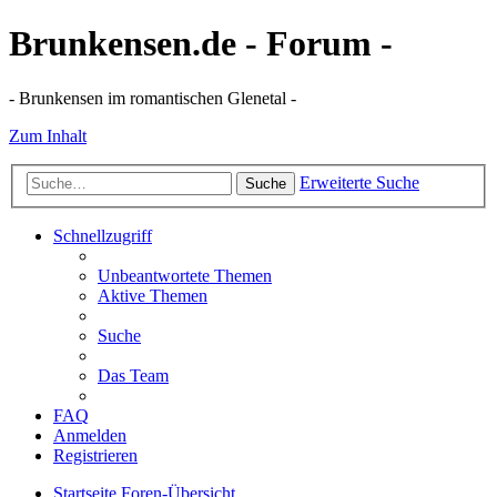
Brunkensen.de - Forum -
- Brunkensen im romantischen Glenetal -
Zum Inhalt
Erweiterte Suche
Suche
Schnellzugriff
Unbeantwortete Themen
Aktive Themen
Suche
Das Team
FAQ
Anmelden
Registrieren
Startseite
Foren-Übersicht