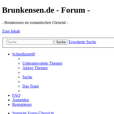
Brunkensen.de - Forum -
- Brunkensen im romantischen Glenetal -
Zum Inhalt
Erweiterte Suche
Suche
Schnellzugriff
Unbeantwortete Themen
Aktive Themen
Suche
Das Team
FAQ
Anmelden
Registrieren
Startseite
Foren-Übersicht