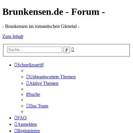
Brunkensen.de - Forum -
- Brunkensen im romantischen Glenetal -
Zum Inhalt
Erweiterte
Suche
Suche
Schnellzugriff
Unbeantwortete Themen
Aktive Themen
Suche
Das Team
FAQ
Anmelden
Registrieren