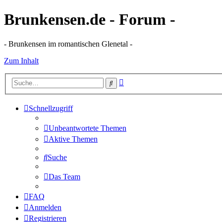
Brunkensen.de - Forum -
- Brunkensen im romantischen Glenetal -
Zum Inhalt
Erweiterte
Suche
Suche
Schnellzugriff
Unbeantwortete Themen
Aktive Themen
Suche
Das Team
FAQ
Anmelden
Registrieren