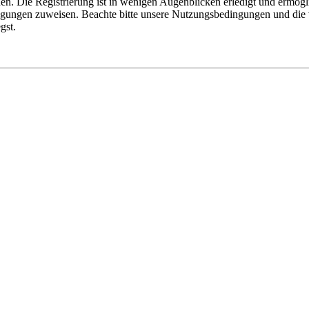
n. Die Registrierung ist in wenigen Augenblicken erledigt und ermögli
tigungen zuweisen. Beachte bitte unsere Nutzungsbedingungen und die v
gst.