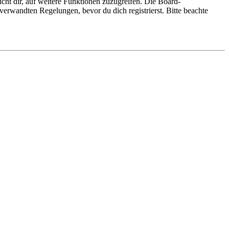
cht dir, auf weitere Funktionen zuzugreifen. Die Board-
erwandten Regelungen, bevor du dich registrierst. Bitte beachte