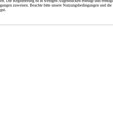
n. Die Registrierung ist in wenigen Augenblicken erledigt und ermögli
tigungen zuweisen. Beachte bitte unsere Nutzungsbedingungen und die v
gst.