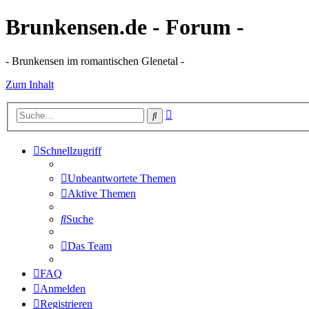
Brunkensen.de - Forum -
- Brunkensen im romantischen Glenetal -
Zum Inhalt
Erweiterte
Suche
Suche
Schnellzugriff
Unbeantwortete Themen
Aktive Themen
Suche
Das Team
FAQ
Anmelden
Registrieren