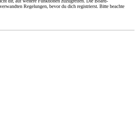
cht dir, auf weitere Funktionen zuzugreifen. Die Board-
erwandten Regelungen, bevor du dich registrierst. Bitte beachte