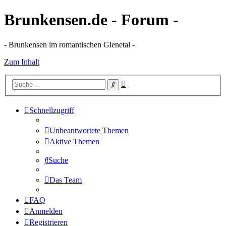
Brunkensen.de - Forum -
- Brunkensen im romantischen Glenetal -
Zum Inhalt
Erweiterte
Suche
Suche
Schnellzugriff
Unbeantwortete Themen
Aktive Themen
Suche
Das Team
FAQ
Anmelden
Registrieren