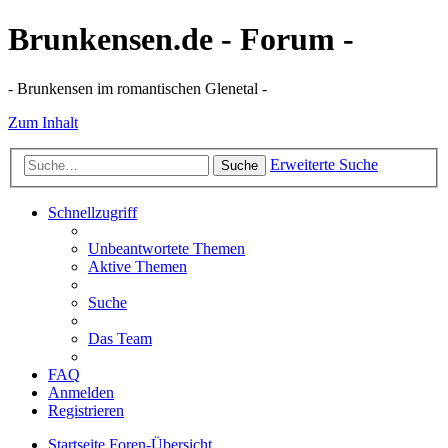
Brunkensen.de - Forum -
- Brunkensen im romantischen Glenetal -
Zum Inhalt
Erweiterte Suche
Suche
Schnellzugriff
Unbeantwortete Themen
Aktive Themen
Suche
Das Team
FAQ
Anmelden
Registrieren
Startseite
Foren-Übersicht