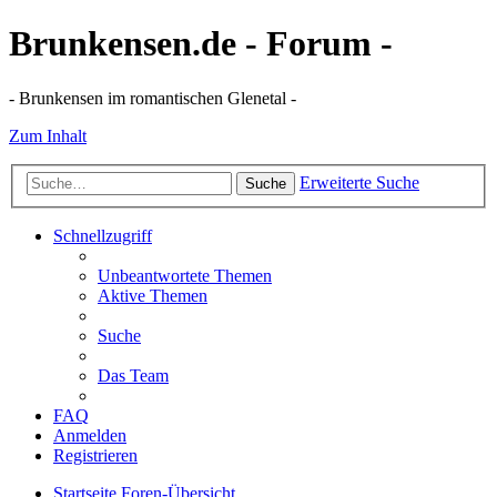
Brunkensen.de - Forum -
- Brunkensen im romantischen Glenetal -
Zum Inhalt
Erweiterte Suche
Suche
Schnellzugriff
Unbeantwortete Themen
Aktive Themen
Suche
Das Team
FAQ
Anmelden
Registrieren
Startseite
Foren-Übersicht