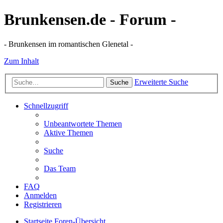
Brunkensen.de - Forum -
- Brunkensen im romantischen Glenetal -
Zum Inhalt
Erweiterte Suche
Suche
Schnellzugriff
Unbeantwortete Themen
Aktive Themen
Suche
Das Team
FAQ
Anmelden
Registrieren
Startseite
Foren-Übersicht