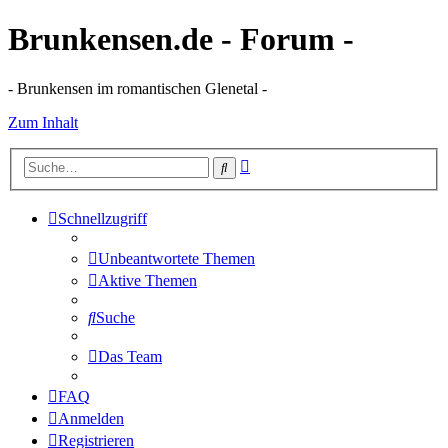
Brunkensen.de - Forum -
- Brunkensen im romantischen Glenetal -
Zum Inhalt
Erweiterte
Suche
Suche
Schnellzugriff
Unbeantwortete Themen
Aktive Themen
Suche
Das Team
FAQ
Anmelden
Registrieren