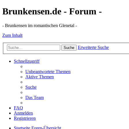
Brunkensen.de - Forum -
- Brunkensen im romantischen Glenetal -
Zum Inhalt
Erweiterte Suche
Suche
Schnellzugriff
Unbeantwortete Themen
Aktive Themen
Suche
Das Team
FAQ
Anmelden
Registrieren
Startseite
Foren-Übersicht