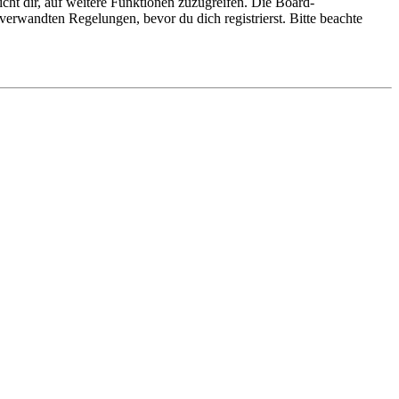
cht dir, auf weitere Funktionen zuzugreifen. Die Board-
erwandten Regelungen, bevor du dich registrierst. Bitte beachte