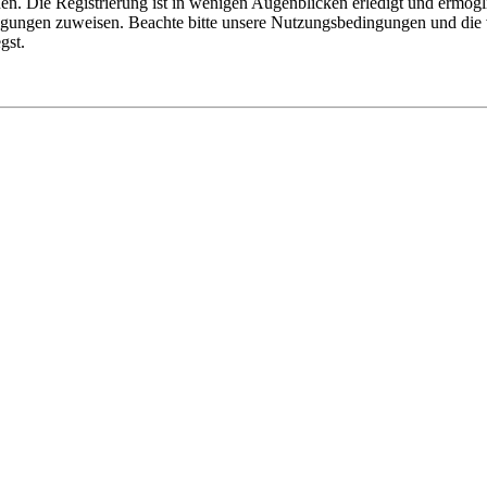
n. Die Registrierung ist in wenigen Augenblicken erledigt und ermögli
tigungen zuweisen. Beachte bitte unsere Nutzungsbedingungen und die v
gst.