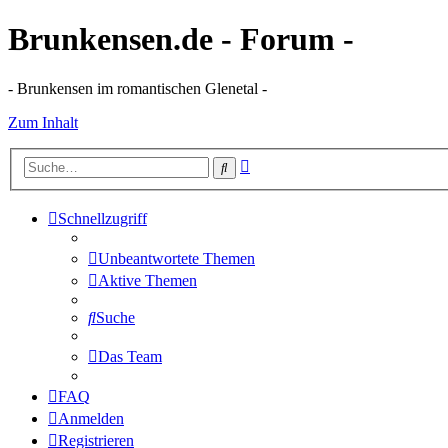
Brunkensen.de - Forum -
- Brunkensen im romantischen Glenetal -
Zum Inhalt
Erweiterte
Suche
Suche
Schnellzugriff
Unbeantwortete Themen
Aktive Themen
Suche
Das Team
FAQ
Anmelden
Registrieren