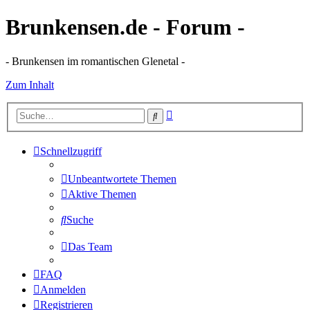
Brunkensen.de - Forum -
- Brunkensen im romantischen Glenetal -
Zum Inhalt
Erweiterte
Suche
Suche
Schnellzugriff
Unbeantwortete Themen
Aktive Themen
Suche
Das Team
FAQ
Anmelden
Registrieren