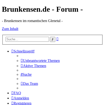
Brunkensen.de - Forum -
- Brunkensen im romantischen Glenetal -
Zum Inhalt
Erweiterte
Suche
Suche
Schnellzugriff
Unbeantwortete Themen
Aktive Themen
Suche
Das Team
FAQ
Anmelden
Registrieren