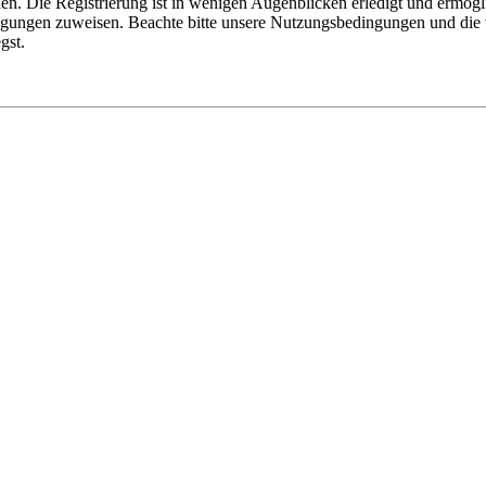
n. Die Registrierung ist in wenigen Augenblicken erledigt und ermögli
tigungen zuweisen. Beachte bitte unsere Nutzungsbedingungen und die v
gst.