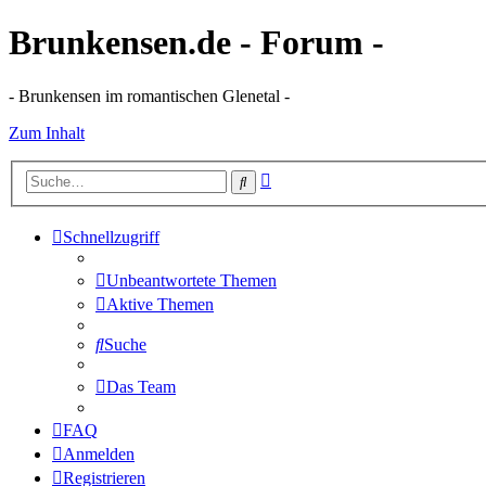
Brunkensen.de - Forum -
- Brunkensen im romantischen Glenetal -
Zum Inhalt
Erweiterte
Suche
Suche
Schnellzugriff
Unbeantwortete Themen
Aktive Themen
Suche
Das Team
FAQ
Anmelden
Registrieren