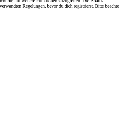
cht dir, auf weitere Funktionen zuzugreifen. Die Board-
erwandten Regelungen, bevor du dich registrierst. Bitte beachte