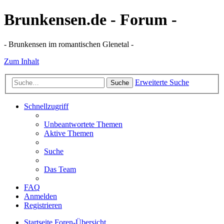
Brunkensen.de - Forum -
- Brunkensen im romantischen Glenetal -
Zum Inhalt
Erweiterte Suche
Suche
Schnellzugriff
Unbeantwortete Themen
Aktive Themen
Suche
Das Team
FAQ
Anmelden
Registrieren
Startseite
Foren-Übersicht