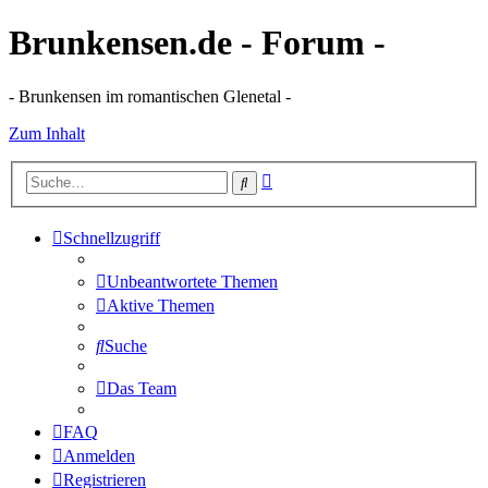
Brunkensen.de - Forum -
- Brunkensen im romantischen Glenetal -
Zum Inhalt
Erweiterte
Suche
Suche
Schnellzugriff
Unbeantwortete Themen
Aktive Themen
Suche
Das Team
FAQ
Anmelden
Registrieren