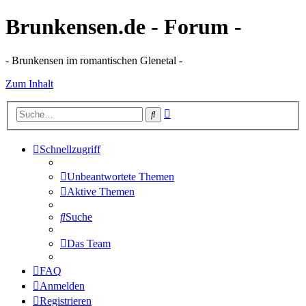
Brunkensen.de - Forum -
- Brunkensen im romantischen Glenetal -
Zum Inhalt
Erweiterte
Suche
Suche
Schnellzugriff
Unbeantwortete Themen
Aktive Themen
Suche
Das Team
FAQ
Anmelden
Registrieren