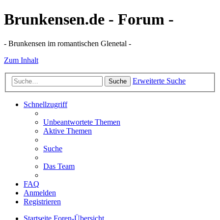
Brunkensen.de - Forum -
- Brunkensen im romantischen Glenetal -
Zum Inhalt
Erweiterte Suche
Suche
Schnellzugriff
Unbeantwortete Themen
Aktive Themen
Suche
Das Team
FAQ
Anmelden
Registrieren
Startseite
Foren-Übersicht