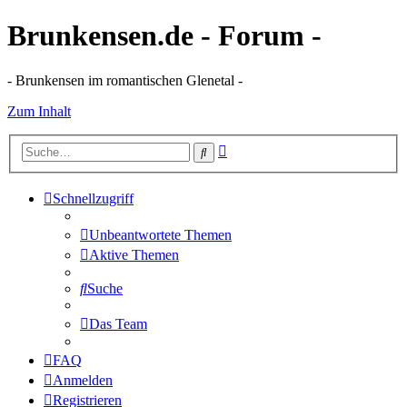
Brunkensen.de - Forum -
- Brunkensen im romantischen Glenetal -
Zum Inhalt
Erweiterte
Suche
Suche
Schnellzugriff
Unbeantwortete Themen
Aktive Themen
Suche
Das Team
FAQ
Anmelden
Registrieren