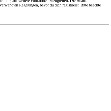
cht dir, auf weitere Funktionen zuzugreifen. Die Board-
erwandten Regelungen, bevor du dich registrierst. Bitte beachte