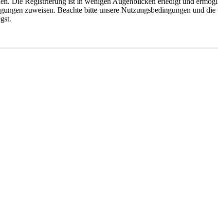
n. Die Registrierung ist in wenigen Augenblicken erledigt und ermögli
tigungen zuweisen. Beachte bitte unsere Nutzungsbedingungen und die v
gst.