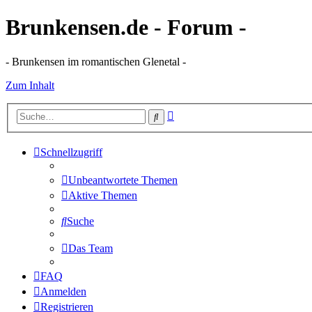
Brunkensen.de - Forum -
- Brunkensen im romantischen Glenetal -
Zum Inhalt
Erweiterte
Suche
Suche
Schnellzugriff
Unbeantwortete Themen
Aktive Themen
Suche
Das Team
FAQ
Anmelden
Registrieren