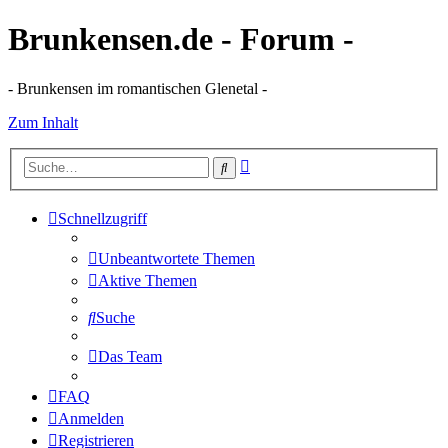
Brunkensen.de - Forum -
- Brunkensen im romantischen Glenetal -
Zum Inhalt
Erweiterte
Suche
Suche
Schnellzugriff
Unbeantwortete Themen
Aktive Themen
Suche
Das Team
FAQ
Anmelden
Registrieren