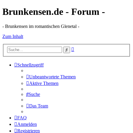
Brunkensen.de - Forum -
- Brunkensen im romantischen Glenetal -
Zum Inhalt
Erweiterte
Suche
Suche
Schnellzugriff
Unbeantwortete Themen
Aktive Themen
Suche
Das Team
FAQ
Anmelden
Registrieren