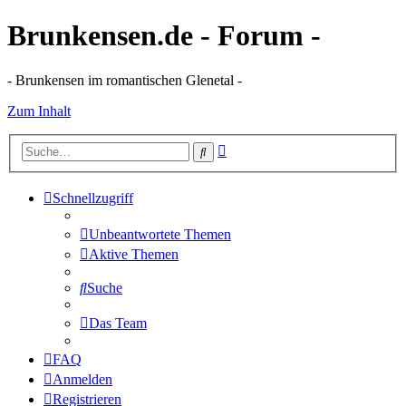
Brunkensen.de - Forum -
- Brunkensen im romantischen Glenetal -
Zum Inhalt
Erweiterte
Suche
Suche
Schnellzugriff
Unbeantwortete Themen
Aktive Themen
Suche
Das Team
FAQ
Anmelden
Registrieren