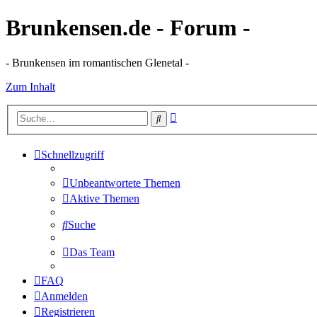
Brunkensen.de - Forum -
- Brunkensen im romantischen Glenetal -
Zum Inhalt
Erweiterte
Suche
Suche
Schnellzugriff
Unbeantwortete Themen
Aktive Themen
Suche
Das Team
FAQ
Anmelden
Registrieren