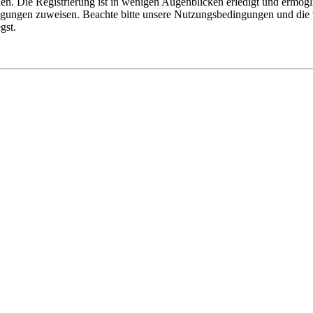
n. Die Registrierung ist in wenigen Augenblicken erledigt und ermögli
tigungen zuweisen. Beachte bitte unsere Nutzungsbedingungen und die v
gst.