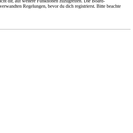
cht dir, auf weitere Funktionen zuzugreifen. Die Board-
erwandten Regelungen, bevor du dich registrierst. Bitte beachte