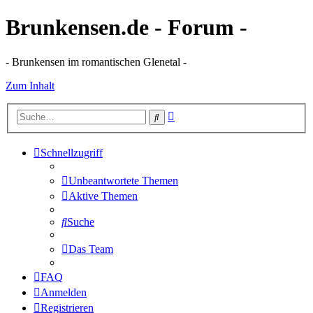
Brunkensen.de - Forum -
- Brunkensen im romantischen Glenetal -
Zum Inhalt
Erweiterte
Suche
Suche
Schnellzugriff
Unbeantwortete Themen
Aktive Themen
Suche
Das Team
FAQ
Anmelden
Registrieren