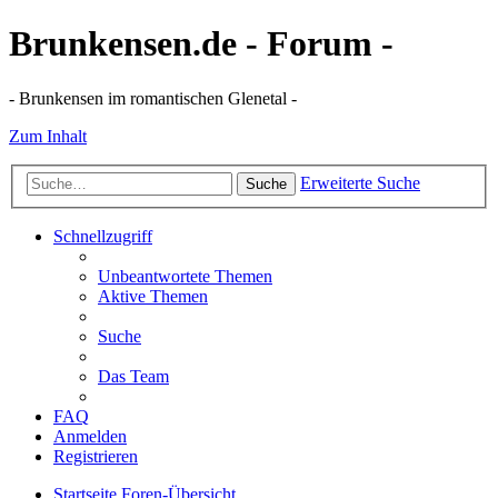
Brunkensen.de - Forum -
- Brunkensen im romantischen Glenetal -
Zum Inhalt
Erweiterte Suche
Suche
Schnellzugriff
Unbeantwortete Themen
Aktive Themen
Suche
Das Team
FAQ
Anmelden
Registrieren
Startseite
Foren-Übersicht