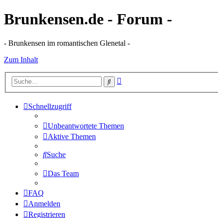
Brunkensen.de - Forum -
- Brunkensen im romantischen Glenetal -
Zum Inhalt
Erweiterte
Suche
Suche
Schnellzugriff
Unbeantwortete Themen
Aktive Themen
Suche
Das Team
FAQ
Anmelden
Registrieren