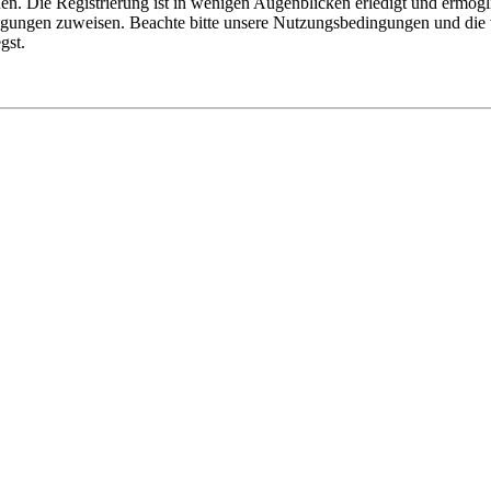
n. Die Registrierung ist in wenigen Augenblicken erledigt und ermögli
tigungen zuweisen. Beachte bitte unsere Nutzungsbedingungen und die v
gst.