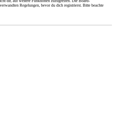
cht dir, auf weitere Funktionen zuzugreifen. Die Board-
erwandten Regelungen, bevor du dich registrierst. Bitte beachte