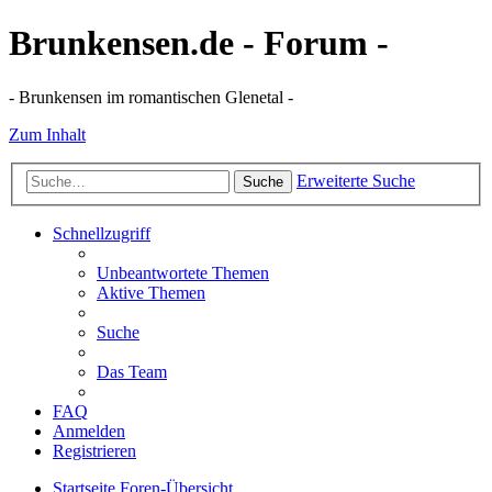
Brunkensen.de - Forum -
- Brunkensen im romantischen Glenetal -
Zum Inhalt
Erweiterte Suche
Suche
Schnellzugriff
Unbeantwortete Themen
Aktive Themen
Suche
Das Team
FAQ
Anmelden
Registrieren
Startseite
Foren-Übersicht