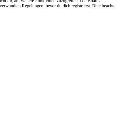
cht dir, auf weitere Funktionen zuzugreifen. Die Board-
erwandten Regelungen, bevor du dich registrierst. Bitte beachte