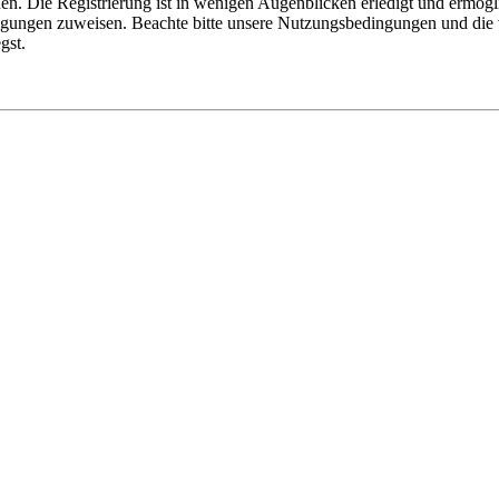
n. Die Registrierung ist in wenigen Augenblicken erledigt und ermögli
tigungen zuweisen. Beachte bitte unsere Nutzungsbedingungen und die v
gst.