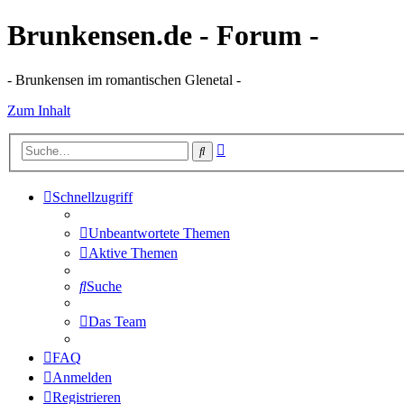
Brunkensen.de - Forum -
- Brunkensen im romantischen Glenetal -
Zum Inhalt
Erweiterte
Suche
Suche
Schnellzugriff
Unbeantwortete Themen
Aktive Themen
Suche
Das Team
FAQ
Anmelden
Registrieren