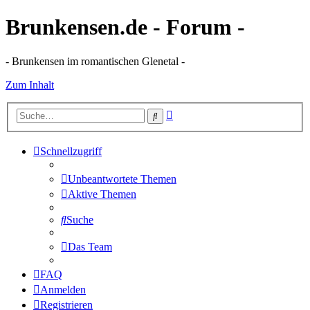
Brunkensen.de - Forum -
- Brunkensen im romantischen Glenetal -
Zum Inhalt
Erweiterte
Suche
Suche
Schnellzugriff
Unbeantwortete Themen
Aktive Themen
Suche
Das Team
FAQ
Anmelden
Registrieren