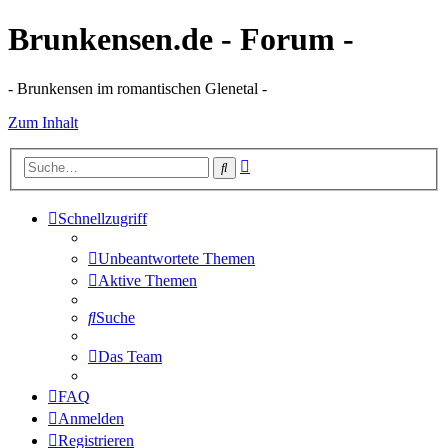
Brunkensen.de - Forum -
- Brunkensen im romantischen Glenetal -
Zum Inhalt
Erweiterte
Suche
Suche
Schnellzugriff
Unbeantwortete Themen
Aktive Themen
Suche
Das Team
FAQ
Anmelden
Registrieren