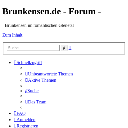
Brunkensen.de - Forum -
- Brunkensen im romantischen Glenetal -
Zum Inhalt
Erweiterte
Suche
Suche
Schnellzugriff
Unbeantwortete Themen
Aktive Themen
Suche
Das Team
FAQ
Anmelden
Registrieren