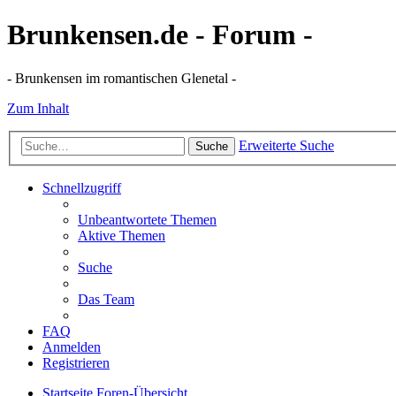
Brunkensen.de - Forum -
- Brunkensen im romantischen Glenetal -
Zum Inhalt
Erweiterte Suche
Suche
Schnellzugriff
Unbeantwortete Themen
Aktive Themen
Suche
Das Team
FAQ
Anmelden
Registrieren
Startseite
Foren-Übersicht