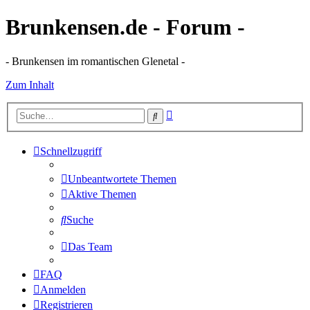
Brunkensen.de - Forum -
- Brunkensen im romantischen Glenetal -
Zum Inhalt
Erweiterte
Suche
Suche
Schnellzugriff
Unbeantwortete Themen
Aktive Themen
Suche
Das Team
FAQ
Anmelden
Registrieren