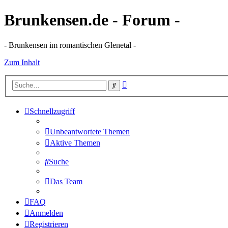
Brunkensen.de - Forum -
- Brunkensen im romantischen Glenetal -
Zum Inhalt
Erweiterte
Suche
Suche
Schnellzugriff
Unbeantwortete Themen
Aktive Themen
Suche
Das Team
FAQ
Anmelden
Registrieren