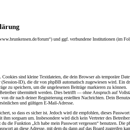
klärung
s://www.brunkensen.de/forum“) und ggf. verbundene Institutionen (im
Cookies sind kleine Textdateien, die dein Browser als temporäre Datei
ssion-ID), die dir von phpBB automatisch zugewiesen wird. Ein dritt
räge zu speichern, um die ungelesenen Beiträge markieren zu können.
reiber übermittelt werden. Dies betrifft — ohne Anspruch auf Vollstän
 von dir nach deiner Registrierung erstellten Nachrichten. Dein Benu
sönlichen und gültigen E-Mail-Adresse.
ert, so dass es sicher ist. Jedoch wird dir empfohlen, dieses Passwor
it ihm sorgsam um. Insbesondere wird dich kein Vertreter des Betreibe
nst du die Funktion „Ich habe mein Passwort vergessen“ benutzen. Di
asswort an diese Adresse, mit dem du dann auf das Board zugreifen kan