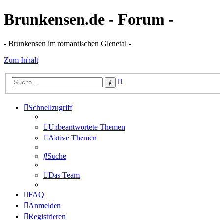
Brunkensen.de - Forum -
- Brunkensen im romantischen Glenetal -
Zum Inhalt
Erweiterte
Suche
Suche
Schnellzugriff
Unbeantwortete Themen
Aktive Themen
Suche
Das Team
FAQ
Anmelden
Registrieren