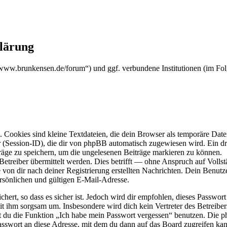
klärung
s://www.brunkensen.de/forum“) und ggf. verbundene Institutionen (im
Cookies sind kleine Textdateien, die dein Browser als temporäre Datei
ssion-ID), die dir von phpBB automatisch zugewiesen wird. Ein dritt
räge zu speichern, um die ungelesenen Beiträge markieren zu können.
reiber übermittelt werden. Dies betrifft — ohne Anspruch auf Vollstän
 von dir nach deiner Registrierung erstellten Nachrichten. Dein Benu
sönlichen und gültigen E-Mail-Adresse.
ert, so dass es sicher ist. Jedoch wird dir empfohlen, dieses Passwor
it ihm sorgsam um. Insbesondere wird dich kein Vertreter des Betreibe
nst du die Funktion „Ich habe mein Passwort vergessen“ benutzen. Di
asswort an diese Adresse, mit dem du dann auf das Board zugreifen kan