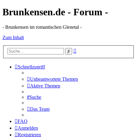
Brunkensen.de - Forum -
- Brunkensen im romantischen Glenetal -
Zum Inhalt
Erweiterte
Suche
Suche
Schnellzugriff
Unbeantwortete Themen
Aktive Themen
Suche
Das Team
FAQ
Anmelden
Registrieren